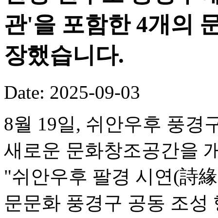
관'을 포함한 4개의
장했습니다.
Date: 2025-09-03
8월 19일, 쉬안우후 풍
새로운 문화창조공간을 개
"쉬안우후 팔경 시연(詩緣
문문화 풍경구 공동 조성