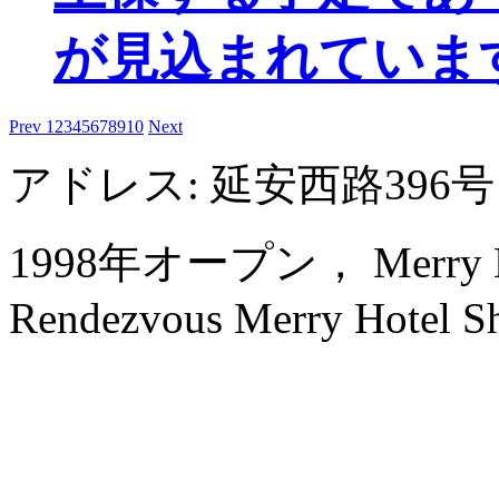
が見込まれていま
Prev
1
2
3
4
5
6
7
8
9
10
Next
アドレス: 延安西路39
1998年オープン， Merry Hote
Rendezvous Merry Hotel Sh