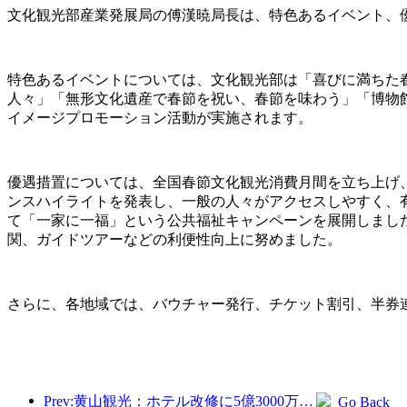
文化観光部産業発展局の傅漢暁局長は、特色あるイベント、
特色あるイベントについては、文化観光部は「喜びに満ちた春
人々」「無形文化遺産で春節を祝い、春節を味わう」「博物館
イメージプロモーション活動が実施されます。
優遇措置については、全国春節文化観光消費月間を立ち上げ
ンスハイライトを発表し、一般の人々がアクセスしやすく、
て「一家に一福」という公共福祉キャンペーンを展開しまし
関、ガイドツアーなどの利便性向上に努めました。
さらに、各地域では、バウチャー発行、チケット割引、半券連
Prev:黄山観光：ホテル改修に5億3000万元を投資する計画
Go Back