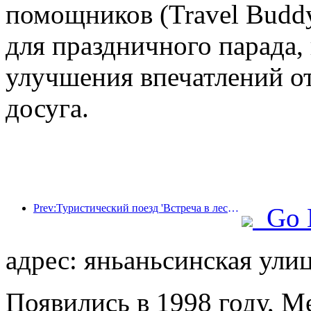
помощников (Travel Budd
для праздничного парада,
улучшения впечатлений от
досуга.
Prev:Туристический поезд 'Встреча в лесу Хулунбуир - Экспресс Дасинганлин - Поезд 'Звездный свет' - Путешествие в Тяньи' совершает свой первый рейс.
Go 
адрес: яньаньсинская улиц
Появились в 1998 году, Me