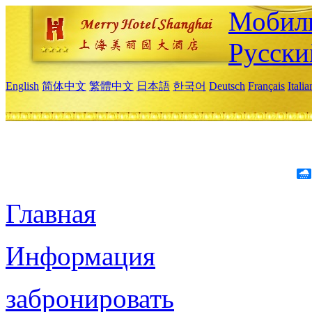
Мобиль
Русски
English
简体中文
繁體中文
日本語
한국어
Deutsch
Français
Itali
Главная
Информация
забронировать