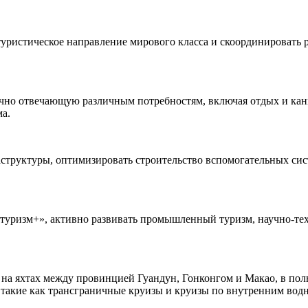
уристическое направление мирового класса и скоординировать р
очно отвечающую различным потребностям, включая отдых и кан
ма.
структуры, оптимизировать строительство вспомогательных сис
уризм+», активно развивать промышленный туризм, научно-техн
а яхтах между провинцией Гуандун, Гонконгом и Макао, в полн
, такие как трансграничные круизы и круизы по внутренним вод