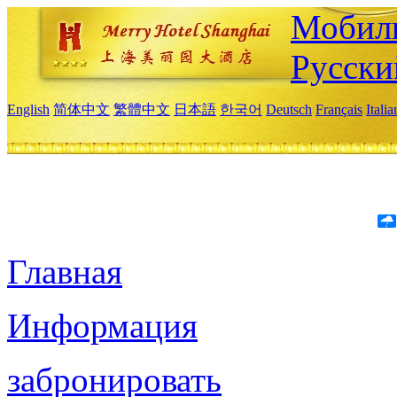
Мобиль
Русски
English
简体中文
繁體中文
日本語
한국어
Deutsch
Français
Itali
Главная
Информация
забронировать