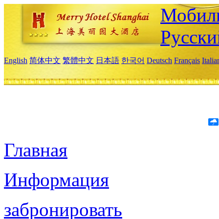
Мобиль
Русски
English
简体中文
繁體中文
日本語
한국어
Deutsch
Français
Itali
Главная
Информация
забронировать