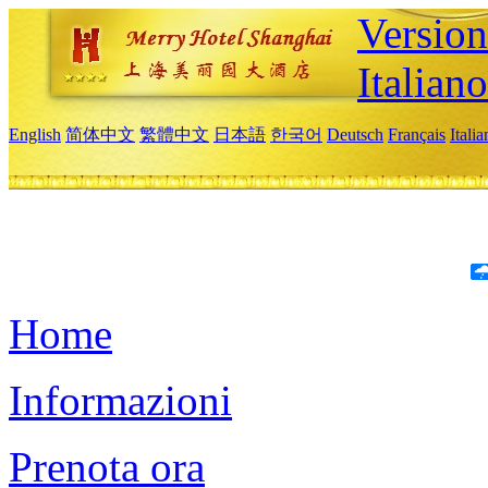
Version
Italiano
English
简体中文
繁體中文
日本語
한국어
Deutsch
Français
Itali
Home
Informazioni
Prenota ora