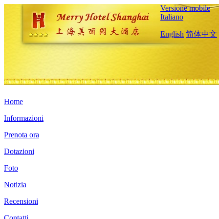
Versione mobile
Italiano
English
简体中文
Home
Informazioni
Prenota ora
Dotazioni
Foto
Notizia
Recensioni
Contatti