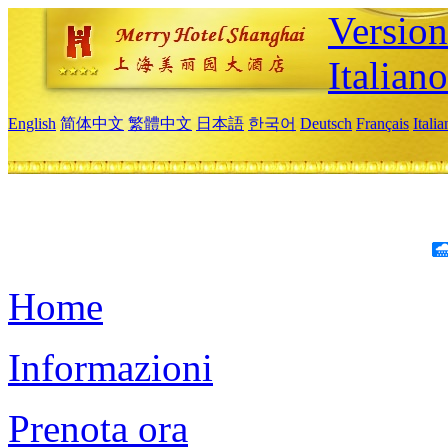
Version
Italiano
English
简体中文
繁體中文
日本語
한국어
Deutsch
Français
Itali
Home
Informazioni
Prenota ora