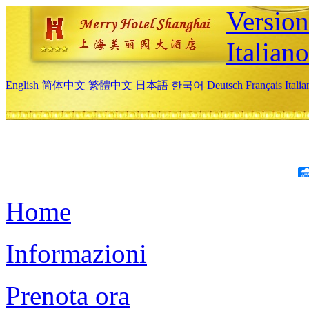
Version
Italiano
English
简体中文
繁體中文
日本語
한국어
Deutsch
Français
Itali
Home
Informazioni
Prenota ora