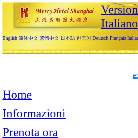
Version
Italiano
English
简体中文
繁體中文
日本語
한국어
Deutsch
Français
Itali
Home
Informazioni
Prenota ora