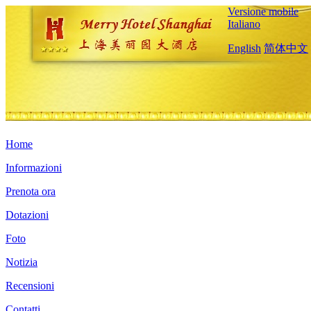
Versione mobile
Italiano
English
简体中文
Home
Informazioni
Prenota ora
Dotazioni
Foto
Notizia
Recensioni
Contatti