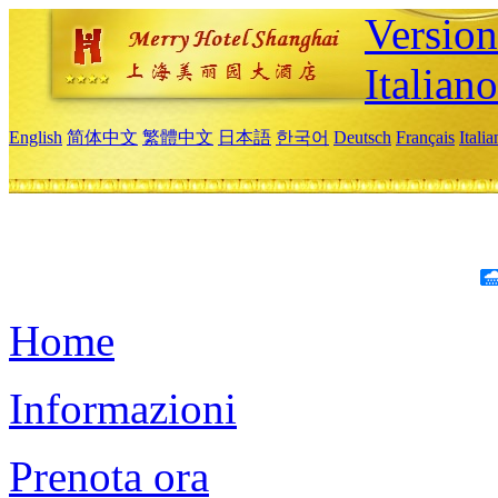
Version
Italiano
English
简体中文
繁體中文
日本語
한국어
Deutsch
Français
Itali
Home
Informazioni
Prenota ora