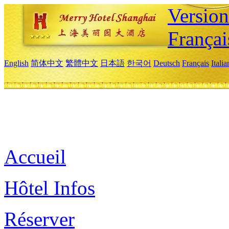
Versio
Françai
English
简体中文
繁體中文
日本語
한국어
Deutsch
Français
Itali
Accueil
Hôtel Infos
Réserver