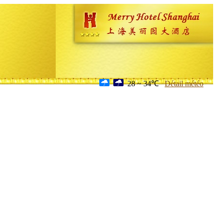
28 ~ 34℃
Détail météo