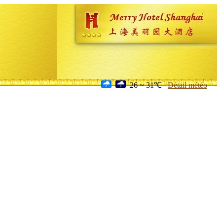
26 ~ 31℃
Détail météo