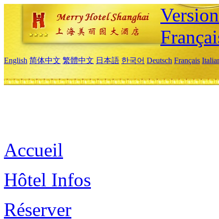
Versio
Françai
English
简体中文
繁體中文
日本語
한국어
Deutsch
Français
Itali
Accueil
Hôtel Infos
Réserver