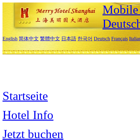
Mobile 
Deutsc
English
简体中文
繁體中文
日本語
한국어
Deutsch
Français
Itali
Startseite
Hotel Info
Jetzt buchen