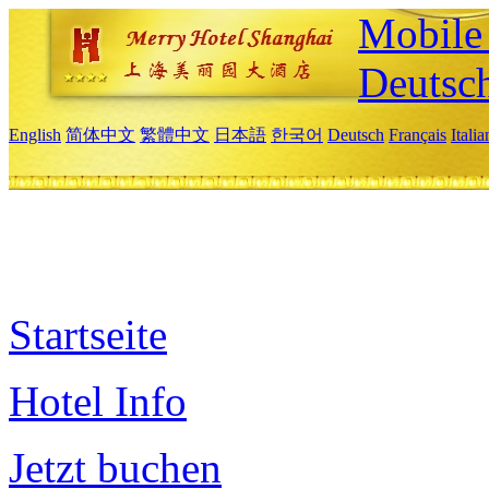
Mobile 
Deutsc
English
简体中文
繁體中文
日本語
한국어
Deutsch
Français
Itali
Startseite
Hotel Info
Jetzt buchen