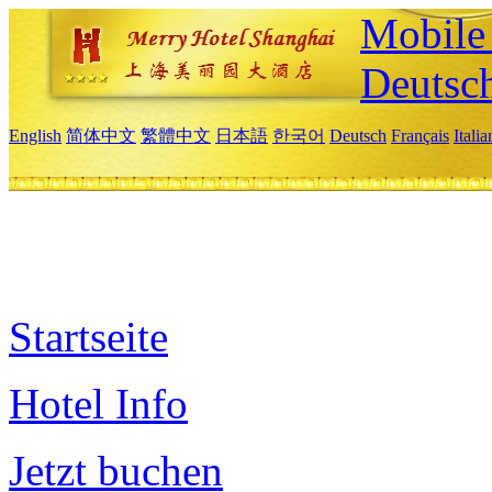
Mobile 
Deutsc
English
简体中文
繁體中文
日本語
한국어
Deutsch
Français
Itali
Startseite
Hotel Info
Jetzt buchen