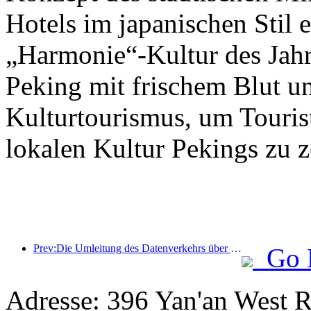
Hotels im japanischen Stil e
„Harmonie“-Kultur des Jahr
Peking mit frischem Blut u
Kulturtourismus, um Tourist
lokalen Kultur Pekings zu z
Prev:Die Umleitung des Datenverkehrs über alle Medien trägt zur Erneuerung alter Geschäfte bei und schafft ein neues Modell des „Null-Hochlaufs“
Go 
Adresse: 396 Yan'an West R