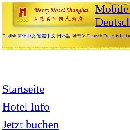
Mobile 
Deutsc
English
简体中文
繁體中文
日本語
한국어
Deutsch
Français
Itali
Startseite
Hotel Info
Jetzt buchen